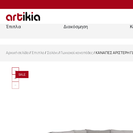
Έπιπλα
Διακόσμηση
Κ
Αρχική σελίδα
/
Έπιπλα
/
Σαλόνι
/
Γωνιακοί καναπέδες
/ ΚΑΝΑΠΕΣ ΑΡΙΣΤΕΡΗ Γ
SALE