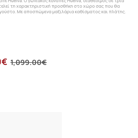
απέ Huelva. Ο γωνιακός καναπές Huelva, διαθέσιμος σε τρία
ελεί τη χαρακτηριστική προσθήκη στο χώρο σας που θα
γούστο. Με αποσπώμενα μαξιλάρια καθίσματος και πλάτης.
0
€
1,099.00
€