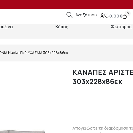
0
Αναζήτηση
0.00
€
ουζίνα
Κήπος
Φωτισμός
ΩΝΙΑ Huelva ΓΚΡΙ ΥΦΑΣΜΑ 303x228x86εκ
ΚΑΝΑΠΕΣ ΑΡΙΣΤΕ
303x228x86εκ
Απογειώστε τη διακόσμηση το