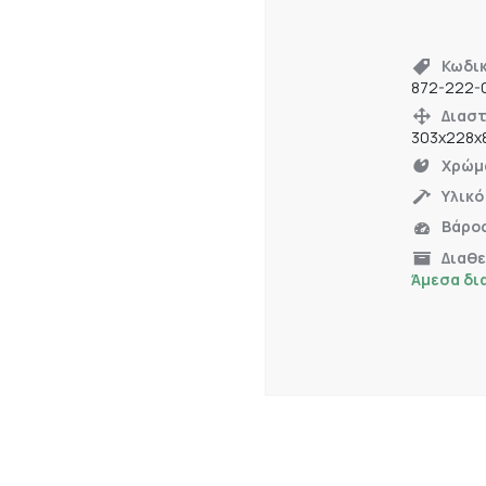
Κωδι
872-222-
Διαστ
303x228x
Χρώμ
Υλικό
Βάρο
Διαθ
Άμεσα δι