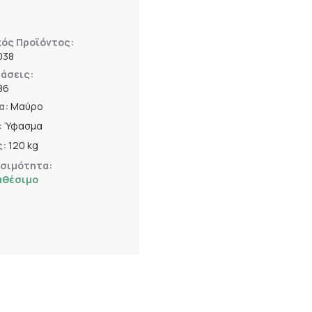
κός Προϊόντος:
038
άσεις:
86
α:
Μαύρο
:
Ύφασμα
ς:
120 kg
εσιμότητα:
αθέσιμο