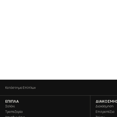
Κατάστημα Επίπλων
ΈΠΙΠΛΑ
ΔΙΑΚΌΣΜΗ
Σαλόνι
Διακόσμηση
Τραπεζαρία
Επιτραπέζια