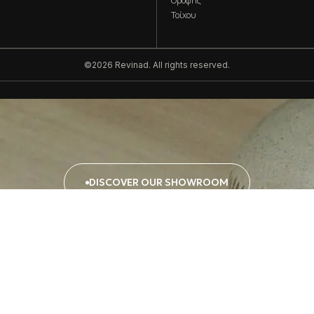
Οροφής
Τοίχου
©2026 Revinad. All rights reserved.
DISCOVER OUR SHOWROOM
DISCOVER
OUR
SHOWROOM