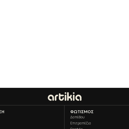
ΣΗ
ΦΩΤΙΣΜΌΣ
Δαπέδου
Επιτραπέζια