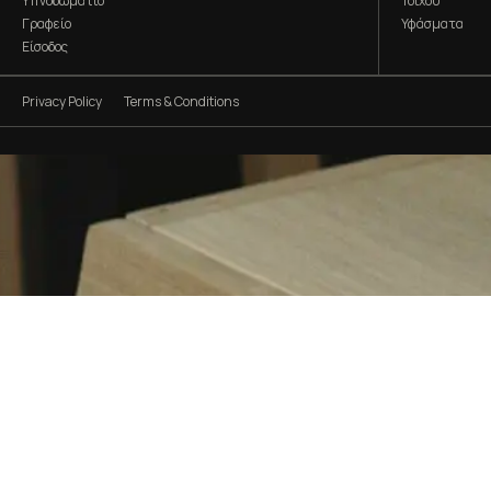
Υπνοδωμάτιο
Τοίχου
Γραφείο
Υφάσματα
Είσοδος
Privacy Policy
Terms & Conditions