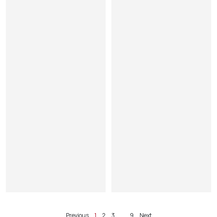
4
2
5
3
x
x
9
1
1
4
c
5
m
x
9
1
c
m
Previous
1
2
3
…
9
Next