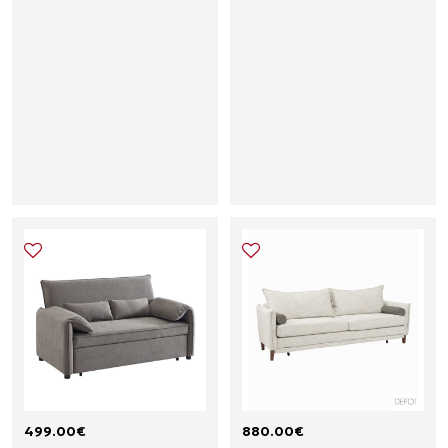
499.00
€
880.00
€
R
C