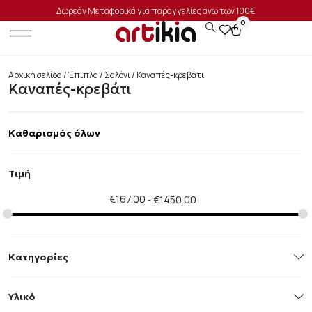
Δωρεάν Μεταφορικά για παραγγελίες άνω των 100€
0
Αρχική σελίδα
/
Έπιπλα
/
Σαλόνι
/ Καναπές-κρεβάτι
Καναπές-κρεβάτι
Καθαρισμός όλων
Τιμή
€
167.00
€
1450.00
Κατηγορίες
Υλικό