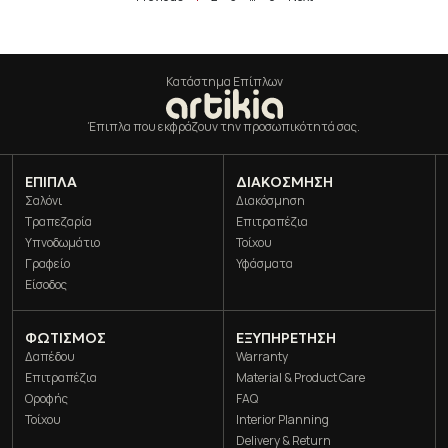
Κατάστημα Επίπλων
Έπιπλα που εκφράζουν την προσωπικότητά σας.
ΈΠΙΠΛΑ
ΔΙΑΚΌΣΜΗΣΗ
Σαλόνι
Διακόσμηση
Τραπεζαρία
Επιτραπέζια
Υπνοδωμάτιο
Τοίχου
Γραφείο
Υφάσματα
Είσοδος
ΦΩΤΙΣΜΌΣ
ΕΞΥΠΗΡΕΤΗΣΗ
Δαπέδου
Warranty
Επιτραπέζια
Material & Product Care
Οροφής
FAQ
Τοίχου
Interior Planning
Delivery & Return