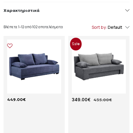
Χαρακτηριστικά
Βλέπετε 1–12 από 102 αποτελέσματα
Sort by:
Default
Sale
449.00
€
Κ
Κ
349.00
€
435.00
€
Α
Α
Ν
Ν
Α
Α
Π
Π