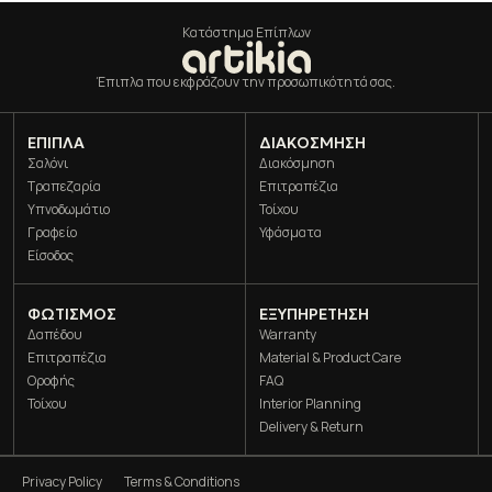
Κατάστημα Επίπλων
Έπιπλα που εκφράζουν την προσωπικότητά σας.
ΈΠΙΠΛΑ
ΔΙΑΚΌΣΜΗΣΗ
Σαλόνι
Διακόσμηση
Τραπεζαρία
Επιτραπέζια
Υπνοδωμάτιο
Τοίχου
Γραφείο
Υφάσματα
Είσοδος
ΦΩΤΙΣΜΌΣ
ΕΞΥΠΗΡΕΤΗΣΗ
Δαπέδου
Warranty
Επιτραπέζια
Material & Product Care
Οροφής
FAQ
Τοίχου
Interior Planning
Delivery & Return
Privacy Policy
Terms & Conditions