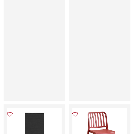
Μ
Γ
Π
Κ
Ε
Ρ
Ζ
Ι
-
Χ
Ε
Ρ
Κ
Ω
Ρ
Μ
Ο
Α
Υ
Χ
Ρ
Ω
Μ
Α