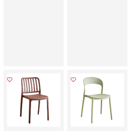
Χ
Ρ
Ω
Μ
Α