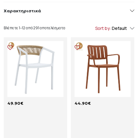
Χαρακτηριστικά
Βλέπετε 1–12 από 291 αποτελέσματα
Sort by:
Default
49.90
€
44.90
€
C
M
O
I
N
L
C
A
O
N