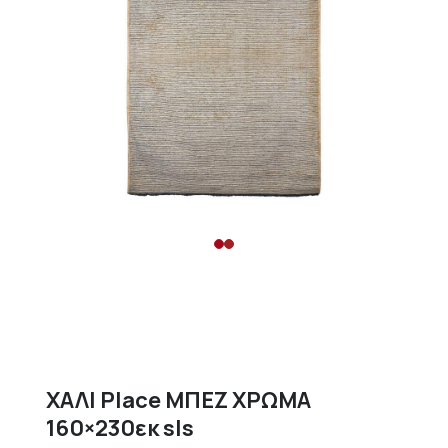
ΧΑΛΙ Place ΜΠΕΖ ΧΡΩΜΑ
160×230εκ sls