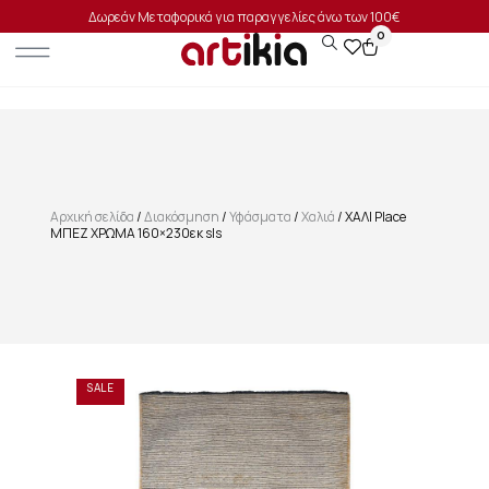
Δωρεάν Μεταφορικά για παραγγελίες άνω των 100€
0
Αρχική σελίδα
/
Διακόσμηση
/
Υφάσματα
/
Χαλιά
/ ΧΑΛΙ Place
ΜΠΕΖ ΧΡΩΜΑ 160×230εκ sls
SALE