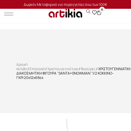
Δωρεάν Μεταφορικά για παραγγελίες άνω των 100€
0
Αρχική
σελίδα
/
Εποχιακά
/
Χριστουγεννιάτικα
/
Φιγούρες
/ ΧΡΙΣΤΟΥΓΕΝΝΙΑΤΙΚ
ΔΙΑΚΟΣΜΗΤΙΚΗ ΦΙΓΟΥΡΑ “SANTA+SNOWMAN” 1/2 ΚΟΚΚΙΝΟ-
ΓΚΡΙ 20x12x68εκ