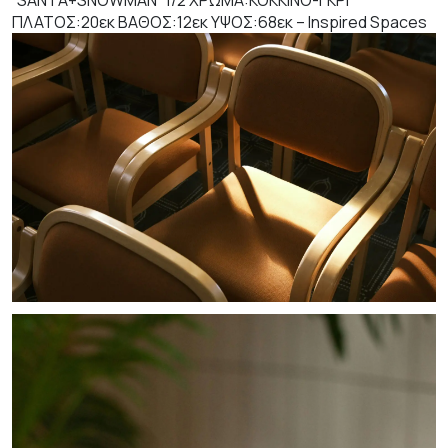
“SANTA+SNOWMAN” 1/2 ΧΡΩΜΑ:ΚΟΚΚΙΝΟ-ΓΚΡΙ
ΠΛΑΤΟΣ:20εκ ΒΑΘΟΣ:12εκ ΥΨΟΣ:68εκ – Inspired Spaces