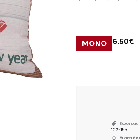
6.50
€
ΜΟΝΟ
Κωδικός
122-155
Διαστάσ