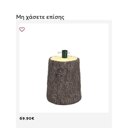
Μη χάσετε επίσης
69.90
€
18.50
T
M
R
O