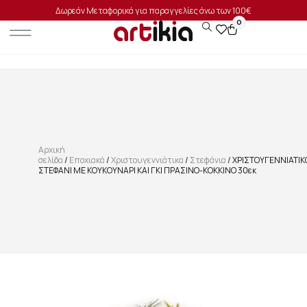
Δωρεάν Μεταφορικά για παραγγελίες άνω των 100€
0
Αρχική
σελίδα
/
Εποχιακά
/
Χριστουγεννιάτικα
/
Στεφάνια
/ ΧΡΙΣΤΟΥΓΕΝΝΙΑΤΙΚ
ΣΤΕΦΑΝΙ ΜΕ ΚΟΥΚΟΥΝΑΡΙ ΚΑΙ ΓΚΙ ΠΡΑΣΙΝΟ-ΚΟΚΚΙΝΟ 30εκ