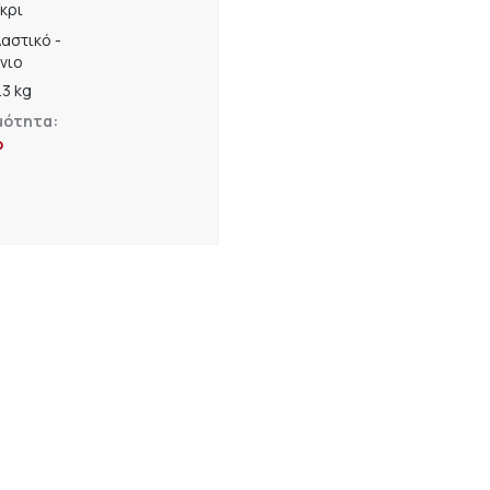
κρι
αστικό -
νιο
.3 kg
μότητα:
ο