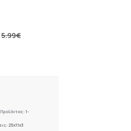
5.99
€
 Προϊόντος:
1-
εις:
25x11x3