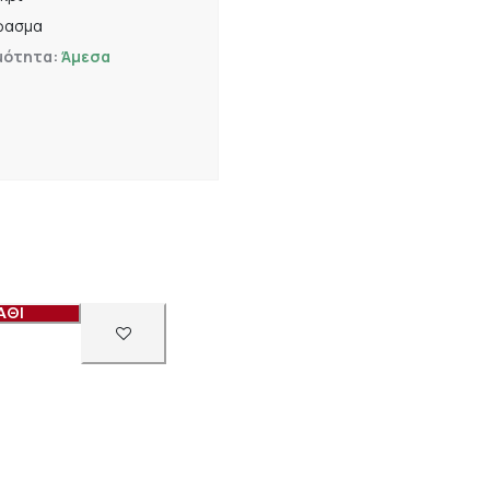
φασμα
μότητα:
Άμεσα
ΑΘΙ