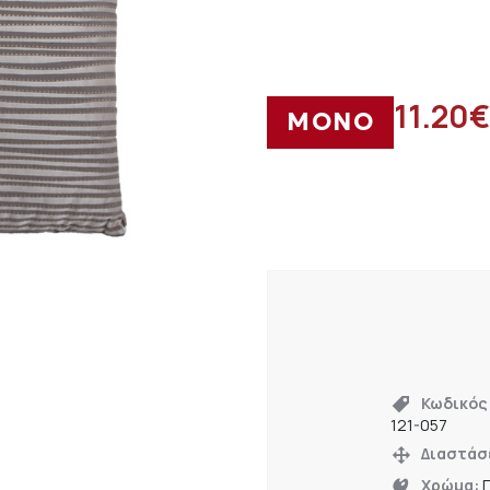
11.20
€
ΜΟΝΟ
Κωδικός
121-057
Διαστάσ
Χρώμα:
Γ