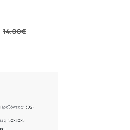
14.00
€
 Προϊόντος:
382-
εις:
50x30x5
κρι