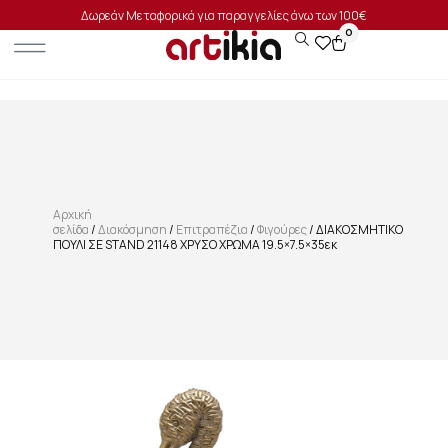
Δωρεάν Μεταφορικά για παραγγελίες άνω των 100€
0
Αρχική
σελίδα
/
Διακόσμηση
/
Επιτραπέζια
/
Φιγούρες
/ ΔΙΑΚΟΣΜΗΤΙΚΟ
ΠΟΥΛΙ ΣΕ STAND 21148 ΧΡΥΣΟ ΧΡΩΜΑ 19.5×7.5×35εκ
SALE