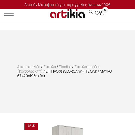
Δωρεάν Μεταφορικά για παραγγελίες άνω των 100€
0
Αρχική σελίδα
/
Έπιπλα
/
Είσοδος
/
Έπιπλα εισόδου
(Κονσόλες κλπ)
/ ΕΠΙΠΛΟ ΧΩΛ LORCA WHITE OAK / ΜΑΥΡΟ
67x40x195εκ fxtr
SALE