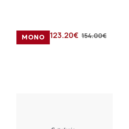
123.20
€
154.00
€
ΜΟΝΟ