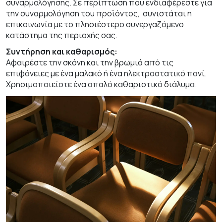
συναρμολόγησης. Σε περίπτωση που ενδιαφέρεστε για
την συναρμολόγηση του προϊόντος, συνιστάται η
επικοινωνία με το πλησιέστερο συνεργαζόμενο
κατάστημα της περιοχής σας.
Συντήρηση και καθαρισμός:
Αφαιρέστε την σκόνη και την βρωμιά από τις
επιφάνειες με ένα μαλακό ή ένα ηλεκτροστατικό πανί.
Χρησιμοποιείστε ένα απαλό καθαριστικό διάλυμα.