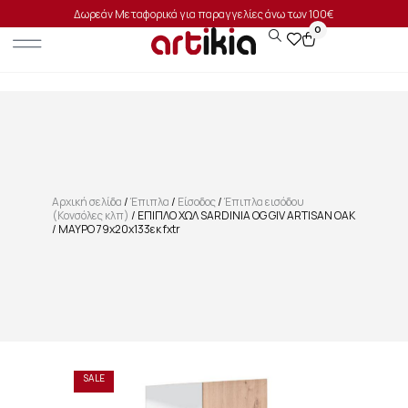
Δωρεάν Μεταφορικά για παραγγελίες άνω των 100€
0
Αρχική σελίδα
/
Έπιπλα
/
Είσοδος
/
Έπιπλα εισόδου
(Κονσόλες κλπ)
/ ΕΠΙΠΛΟ ΧΩΛ SARDINIA OG GIV ARTISAN OAK
/ ΜΑΥΡΟ 79x20x133εκ fxtr
SALE