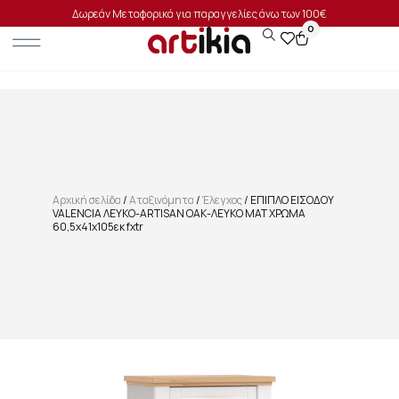
Δωρεάν Μεταφορικά για παραγγελίες άνω των 100€
0
Αρχική σελίδα
/
Αταξινόμητα
/
Έλεγχος
/ ΕΠΙΠΛΟ ΕΙΣΟΔΟΥ
VALENCIA ΛΕΥΚΟ-ARTISAN OAΚ-ΛΕΥΚΟ ΜΑΤ ΧΡΩΜΑ
60,5x41x105εκ fxtr