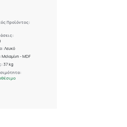
κός Προϊόντος:
άσεις:
0
α:
Λευκό
:
Μελαμίνη - MDF
ς:
37 kg
εσιμότητα:
αθέσιμο