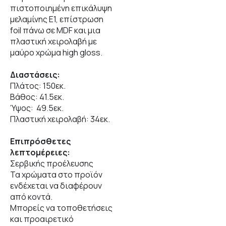
πιστοποιημένη επικάλυψη
μελαμίνης Ε1, επίστρωση
foil πάνω σε MDF και μια
πλαστική χειρολαβή με
μαύρο χρώμα high gloss.
Διαστάσεις:
Πλάτος: 150εκ.
Βάθος: 41.5εκ.
Ύψος: 49.5εκ.
Πλαστική χειρολαβή: 34εκ.
Επιπρόσθετες
λεπτομέρειες:
Σερβικής προέλευσης
Τα χρώματα στο προϊόν
ενδέχεται να διαφέρουν
από κοντά.
Μπορείς να τοποθετήσεις
και προαιρετικό