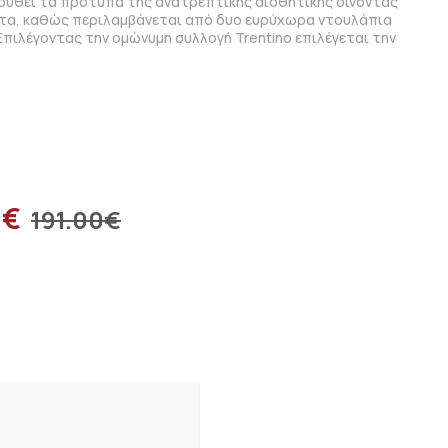
ουθεί τα πρότυπα της ανατρεπτικής αισθητικής δίνοντας
ητα, καθώς περιλαμβάνεται από δυο ευρύχωρα ντουλάπια
Επιλέγοντας την ομώνυμη συλλογή Trentino επιλέγεται την
0
€
191.00
€