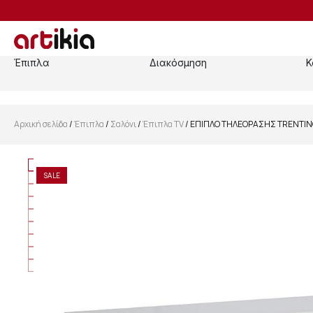
Έπιπλα
Διακόσμηση
Κ
Αρχική σελίδα
/
Έπιπλα
/
Σαλόνι
/
Έπιπλα TV
/ ΕΠΙΠΛΟ ΤΗΛΕΟΡΑΣΗΣ TRENTINO
SALE