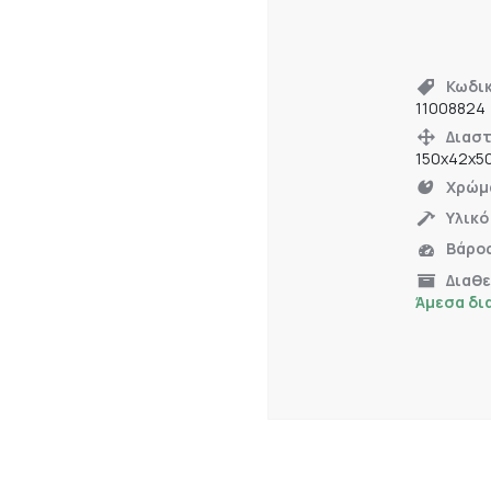
Κωδι
11008824
Διαστ
150x42x5
Χρώμ
Υλικό
Βάρο
Διαθ
Άμεσα δι