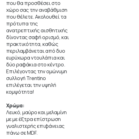
που θα προσθέσει στο
χώρο σας την αναβάθμιση
που θέλετε. Ακολουθεί τα
πρότυπα της
ανατρεπτικής αισθητικής
δίνοντας σαφή ορισμό, και
πρακτικότητα, καθώς
περιλαμβάνεται από δυο
ευρύχωρα ντουλάπια και
δύο ραφάκια στο κέντρο.
Επιλέγοντας την ομώνυμη
συλλογή Trentino
επιλέγεται την υψηλή
κομψότητα!
Χρώμα:
Λευκό, μαύρο και μελαμίνη
με με έξτρα επίστρωση
γυαλιστερής επιφάνειας
πάνω σε MDF.