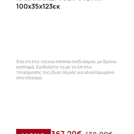
100x35x123εκ
Ένα έπιπλο τοίχου minimal σχεδιασμού, με δρύινο
καπλαμά. Συνδυάστε το με το έπιπλο
τηλεόρασης της ίδιας σειράς για ολοκληρωμένο
αποτέλεσμα.
367.20
€