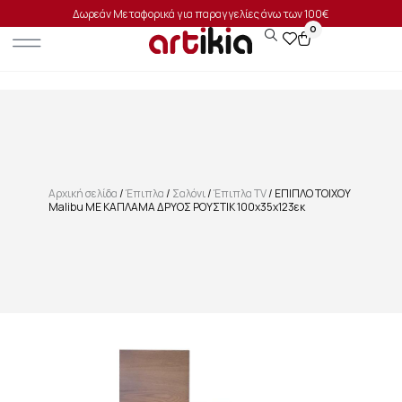
Δωρεάν Μεταφορικά για παραγγελίες άνω των 100€
0
Αρχική σελίδα
/
Έπιπλα
/
Σαλόνι
/
Έπιπλα TV
/ ΕΠΙΠΛΟ ΤΟΙΧΟΥ
Malibu ΜΕ ΚΑΠΛΑΜΑ ΔΡΥΟΣ ΡΟΥΣΤΙΚ 100x35x123εκ
SALE