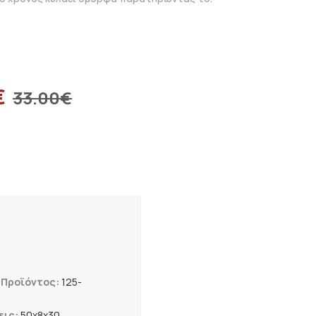
€
33.00
€
 Προϊόντος:
125-
εις:
50x8x30