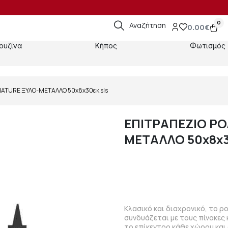
0
Αναζήτηση
0.00
€
ουζίνα
Κήπος
Φωτισμός
 NATURE ΞΥΛΟ-ΜΕΤΑΛΛΟ 50x8x30εκ sls
ΕΠΙΤΡΑΠΕΖΙΟ ΡΟΛ
ΜΕΤΑΛΛΟ 50x8x3
Κλασικό και διαχρονικό, το ρο
συνδυάζεται με τους πίνακες 
το επίκεντρο κάθε χώρου και