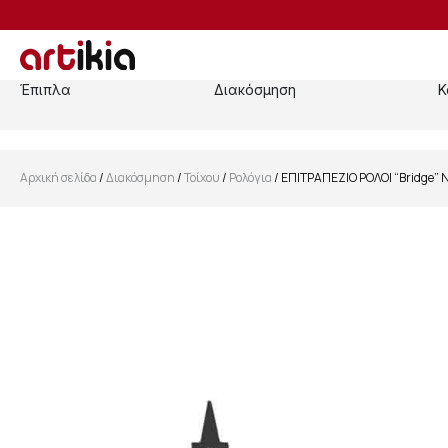
Έπιπλα
Διακόσμηση
Κ
Αρχική σελίδα
/
Διακόσμηση
/
Τοίχου
/
Ρολόγια
/ ΕΠΙΤΡΑΠΕΖΙΟ ΡΟΛΟΙ “Bridge”
SALE