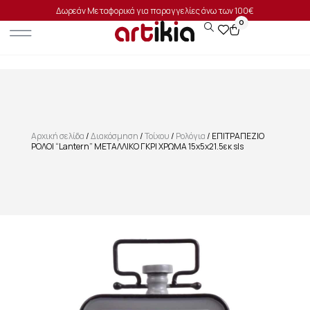
Δωρεάν Μεταφορικά για παραγγελίες άνω των 100€
0
Αρχική σελίδα
/
Διακόσμηση
/
Τοίχου
/
Ρολόγια
/ ΕΠΙΤΡΑΠΕΖΙΟ
ΡΟΛΟΙ “Lantern” ΜΕΤΑΛΛΙΚΟ ΓΚΡΙ ΧΡΩΜΑ 15x5x21.5εκ sls
SALE