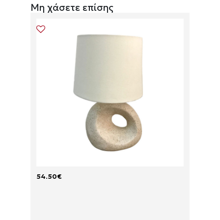
Μη χάσετε επίσης
54.50
€
66.90
S
T
H
E
A
R
D
R