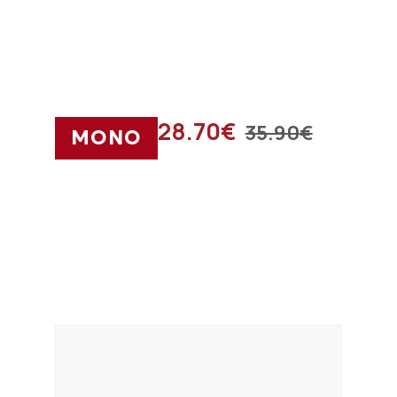
28.70
€
35.90
€
ΜΟΝΟ