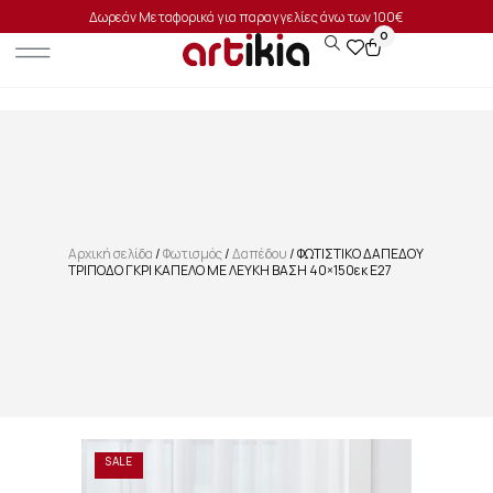
Δωρεάν Μεταφορικά για παραγγελίες άνω των 100€
0
Αρχική σελίδα
/
Φωτισμός
/
Δαπέδου
/ ΦΩΤΙΣΤΙΚΟ ΔΑΠΕΔΟΥ
ΤΡΙΠΟΔΟ ΓΚΡΙ ΚΑΠΕΛΟ ΜΕ ΛΕΥΚΗ ΒΑΣΗ 40×150εκ Ε27
SALE