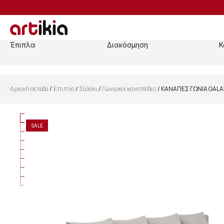
Έπιπλα
Διακόσμηση
Κ
Αρχική σελίδα
/
Έπιπλα
/
Σαλόνι
/
Γωνιακοί καναπέδες
/ ΚΑΝΑΠΕΣ ΓΩΝΙΑ GALA
SALE