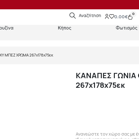
0
Αναζήτηση
0.00
€
ουζίνα
Κήπος
Φωτισμός
XY ΜΠΕΖ ΧΡΩΜΑ 267x178x75εκ
ΚΑΝΑΠΕΣ ΓΩΝΙΑ
267x178x75εκ
Ανανεώστε τον χώρο σας με έν