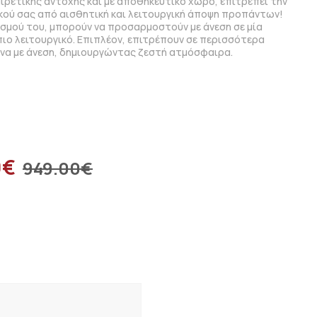
ιρετικής αντοχής και με αποθηκευτικό χώρο, επιτρέπει την
ού σας από αισθητική και λειτουργική άποψη προπάντων!
σμού του, μπορούν να προσαρμοστούν με άνεση σε μία
πιο λειτουργικό. Επιπλέον, επιτρέπουν σε περισσότερα
να με άνεση, δημιουργώντας ζεστή ατμόσφαιρα.
0
€
949.00
€