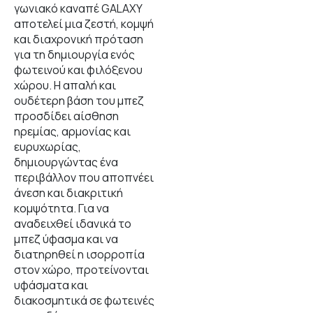
γωνιακό καναπέ GALAXY
αποτελεί μια ζεστή, κομψή
και διαχρονική πρόταση
για τη δημιουργία ενός
φωτεινού και φιλόξενου
χώρου. Η απαλή και
ουδέτερη βάση του μπεζ
προσδίδει αίσθηση
ηρεμίας, αρμονίας και
ευρυχωρίας,
δημιουργώντας ένα
περιβάλλον που αποπνέει
άνεση και διακριτική
κομψότητα. Για να
αναδειχθεί ιδανικά το
μπεζ ύφασμα και να
διατηρηθεί η ισορροπία
στον χώρο, προτείνονται
υφάσματα και
διακοσμητικά σε φωτεινές