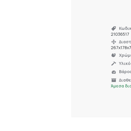
Κωδι
21036517
Διαστ
267x178x
Χρώμ
Υλικό
Βάρο
Διαθ
Άμεσα δι