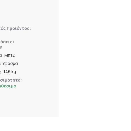
κός Προϊόντος:
άσεις:
75
α:
Μπεζ
:
Ύφασμα
ς:
146 kg
εσιμότητα:
αθέσιμο