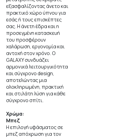
εξασφαλίζοντας άνετο και
πρακτικό χώρο ύπνου για
εσάς ή τους επισκέπτες
σας. Η άνετη έδρα και η
προσεγμένη κατασκευή
του προσφέρουν
χαλάρωση, εργονομία και
αντοχή στον χρόνο. Ο
GALAXY συνδυάζει
αρμονικά λειτουργικότητα
και σύγχρονο design,
αποτελώντας μια
ολοκληρωμένη, πρακτική
και στιλάτη λύση για κάθε
σύγχρονο σπίτι.
Χρώμα:
Μπεζ
Η επιλογή υφάσματος σε
μπεζ απόχρωση για τον