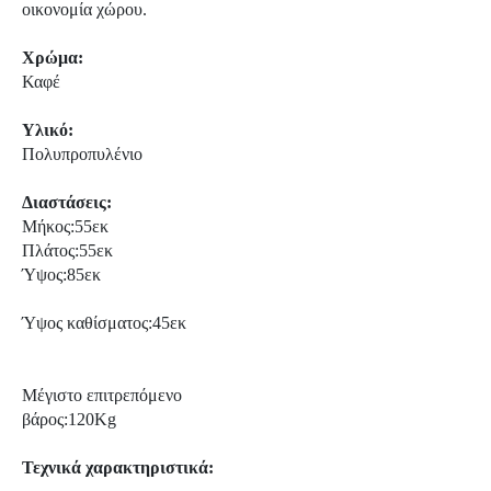
οικονομία χώρου.
Χρώμα:
Καφέ
Υλικό:
Πολυπροπυλένιο
Διαστάσεις:
Μήκος:55εκ
Πλάτος:55εκ
Ύψος:85εκ
Ύψος καθίσματος:45εκ
Μέγιστο επιτρεπόμενο
βάρος:120Kg
Τεχνικά χαρακτηριστικά: