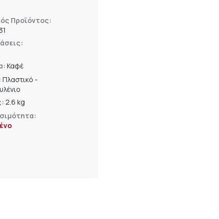
ός Προϊόντος:
31
άσεις:
α:
Καφέ
:
Πλαστικό -
υλένιο
ς:
2.6 kg
σιμότητα:
ένο