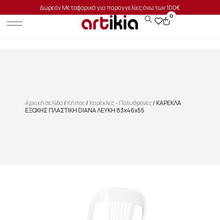
Δωρεάν Μεταφορικά για παραγγελίες άνω των 100€
0
Αρχική σελίδα
/
Κήπος
/
Καρέκλες - Πολυθρόνες
/ ΚΑΡΕΚΛΑ
ΕΞΟΧΗΣ ΠΛΑΣΤΙΚΗ DIANA ΛΕΥΚΗ 83x46x55
SALE