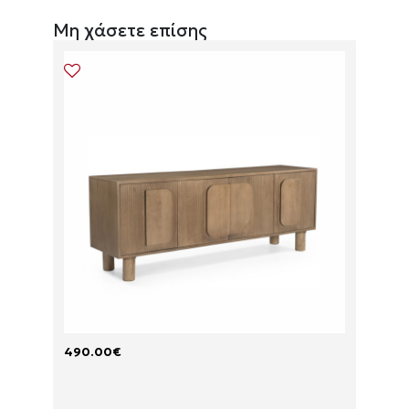
Μη χάσετε επίσης
490.00
€
175.0
P
P
A
A
R
R