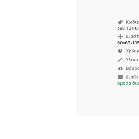
Κωδικ
388-121-0
Διαστ
60x63x10
Χρώμ
Υλικό
Βάρο
Διαθε
Άμεσα δι