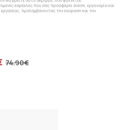
ν θα βρείτε αυτό ακριβώς που ψάχνεται.
μενες καρέκλες που σας προσφέρει άνεση, εργονομία και
ς εργασίας, προλαμβάνοντας την κούραση και την
€
74.90
€