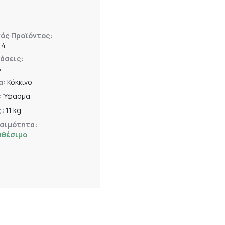
ός Προϊόντος:
14
άσεις:
5
α:
Κόκκινο
:
Ύφασμα
ς:
11 kg
σιμότητα:
αθέσιμο