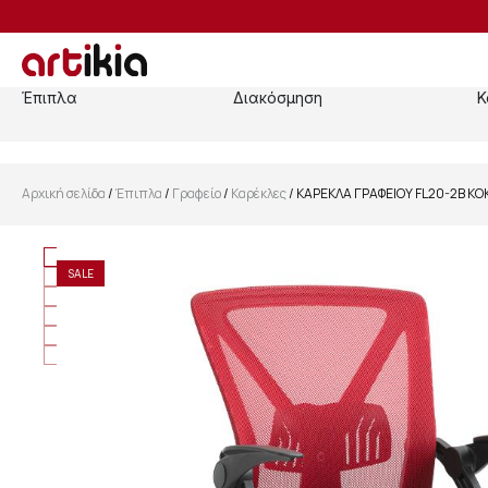
Έπιπλα
Διακόσμηση
Κ
Αρχική σελίδα
/
Έπιπλα
/
Γραφείο
/
Καρέκλες
/ ΚΑΡΕΚΛΑ ΓΡΑΦΕΙΟΥ FL20-2Β Κ
SALE