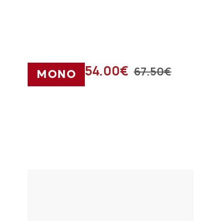
54.00
€
67.50
€
ΜΟΝΟ