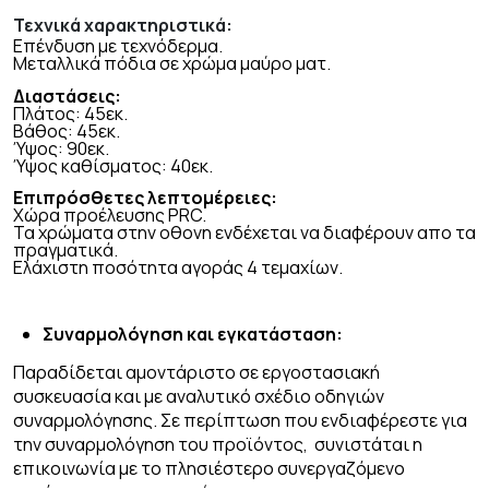
Τεχνικά χαρακτηριστικά:
Επένδυση με τεχνόδερμα.
Μεταλλικά πόδια σε χρώμα μαύρο ματ.
Διαστάσεις:
Πλάτος: 45εκ.
Βάθος: 45εκ.
Ύψος: 90εκ.
Ύψος καθίσματος: 40εκ.
Επιπρόσθετες λεπτομέρειες:
Χώρα προέλευσης PRC.
Τα χρώματα στην οθονη ενδέχεται να διαφέρουν απο τα
πραγματικά.
Ελάχιστη ποσότητα αγοράς 4 τεμαχίων.
Συναρμολόγηση και εγκατάσταση:
Παραδίδεται αμοντάριστο σε εργοστασιακή
συσκευασία και με αναλυτικό σχέδιο οδηγιών
συναρμολόγησης. Σε περίπτωση που ενδιαφέρεστε για
την συναρμολόγηση του προϊόντος, συνιστάται η
επικοινωνία με το πλησιέστερο συνεργαζόμενο