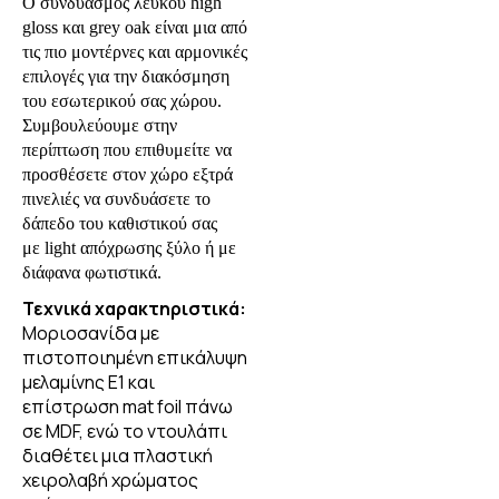
Ο συνδυασμός λευκού high
gloss και
grey
oak
είναι μια από
τις πιο μοντέρνες και αρμονικές
επιλογές για την διακόσμηση
του εσωτερικού σας χώρου.
Συμβουλεύουμε στην
περίπτωση που επιθυμείτε να
προσθέσετε στον χώρο εξτρά
πινελιές να συνδυάσετε το
δάπεδο του καθιστικού σας
με
light
απόχρωσης ξύλο ή με
διάφανα φωτιστικά.
Τεχνικά χαρακτηριστικά:
Μοριοσανίδα με
πιστοποιημένη επικάλυψη
μελαμίνης Ε1 και
επίστρωση mat foil πάνω
σε MDF, ενώ το ντουλάπι
διαθέτει μια πλαστική
χειρολαβή χρώματος