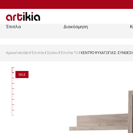
Έπιπλα
Διακόσμηση
Κ
Αρχική σελίδα
/
Έπιπλα
/
Σαλόνι
/
Έπιπλα TV
/ ΚΕΝΤΡΟ ΨΥΧΑΓΩΓΙΑΣ-ΣΥΝΘΕΣΗ
SALE