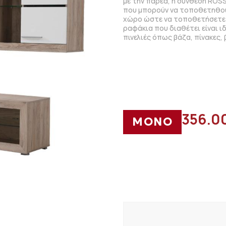
με την παρέα, η σύνθεση ROSS
που μπορούν να τοποθετηθού
χώρο ώστε να τοποθετήσετε η
ραφάκια που διαθέτει είναι ι
πινελιές όπως βάζα, πίνακες, 
356.0
ΜΟΝΟ