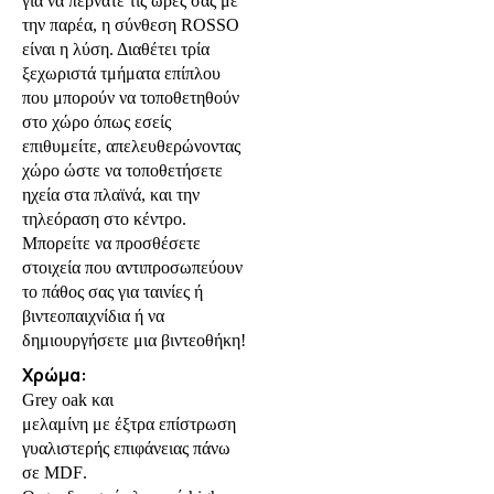
για να περνάτε τις ώρες σας με
την παρέα, η σύνθεση ROSSO
είναι η λύση. Διαθέτει τρία
ξεχωριστά τμήματα επίπλου
που μπορούν να τοποθετηθούν
στο χώρο όπως εσείς
επιθυμείτε, απελευθερώνοντας
χώρο ώστε να τοποθετήσετε
ηχεία στα πλαϊνά, και την
τηλεόραση στο κέντρο.
Μπορείτε να προσθέσετε
στοιχεία που αντιπροσωπεύουν
το πάθος σας για ταινίες ή
βιντεοπαιχνίδια ή να
δημιουργήσετε μια βιντεοθήκη!
Χρώμα:
G
rey
oak
και
μελαμίνη με έξτρα επίστρωση
γυαλιστερής επιφάνειας πάνω
σε
MDF
.