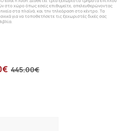
O είναι η λύση. Διαθέτει τρία ξεχωριστά τμήματα επίπλου
ν στο χώρο όπως εσείς επιθυμείτε, απελευθερώνοντας
χεία στα πλαϊνά, και την τηλεόραση στο κέντρο. Τα
δανικά για να τοποθετήσετε τις ξεχωριστές δικές σας
βιβλία.
0
€
445.00
€