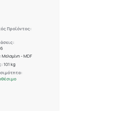
κός Προϊόντος:
άσεις:
86
:
Μελαμίνη - MDF
ς:
101 kg
εσιμότητα:
αθέσιμο