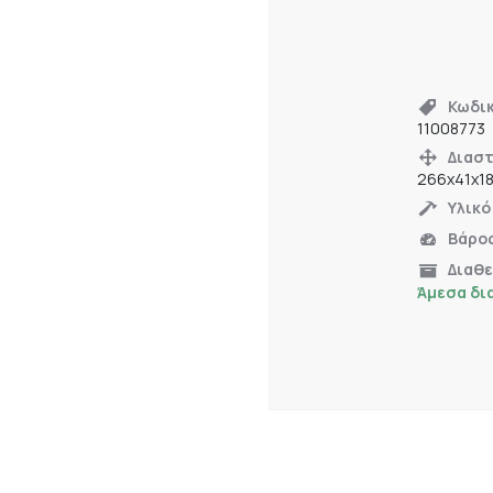
Κωδι
11008773
Διαστ
266x41x1
Υλικό
Βάρο
Διαθ
Άμεσα δι