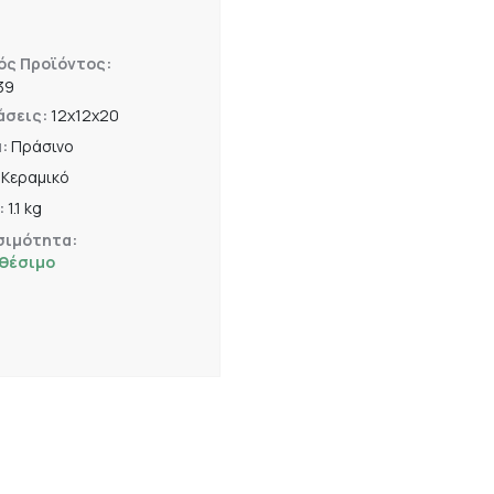
ός Προϊόντος:
39
άσεις:
12x12x20
α:
Πράσινο
:
Κεραμικό
:
1.1 kg
σιμότητα:
αθέσιμο