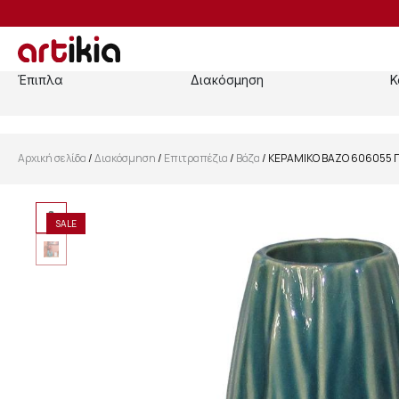
Έπιπλα
Διακόσμηση
Κ
Αρχική σελίδα
/
Διακόσμηση
/
Επιτραπέζια
/
Βάζα
/ ΚΕΡΑΜΙΚΟ ΒΑΖΟ 606055 Π
SALE