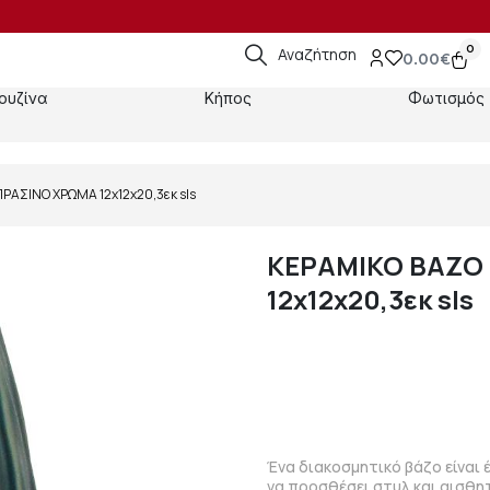
0
Αναζήτηση
0.00
€
ουζίνα
Κήπος
Φωτισμός
ΡΑΣΙΝΟ ΧΡΩΜΑ 12x12x20,3εκ sls
ΚΕΡΑΜΙΚΟ ΒΑΖΟ
12x12x20,3εκ sls
Ένα διακοσμητικό βάζο είναι 
να προσθέσει στυλ και αισθητ