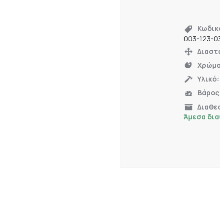
Κωδικ
003-123-0
Διαστ
Χρώμ
Υλικό
Βάρος
Διαθε
Άμεσα δι