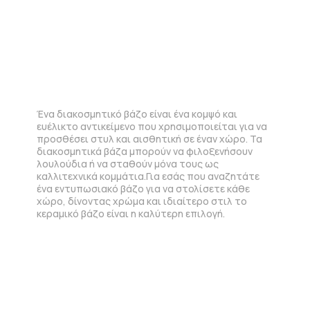
Ένα διακοσμητικό βάζο είναι ένα κομψό και
ευέλικτο αντικείμενο που χρησιμοποιείται για να
προσθέσει στυλ και αισθητική σε έναν χώρο. Τα
διακοσμητικά βάζα μπορούν να φιλοξενήσουν
λουλούδια ή να σταθούν μόνα τους ως
καλλιτεχνικά κομμάτια.Για εσάς που αναζητάτε
ένα εντυπωσιακό βάζο για να στολίσετε κάθε
χώρο, δίνοντας χρώμα και ιδιαίτερο στιλ το
κεραμικό βάζο είναι η καλύτερη επιλογή.