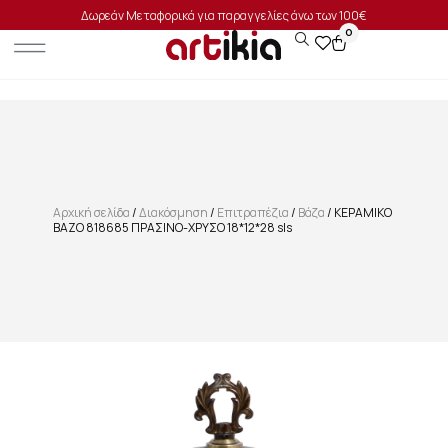
Δωρεάν Μεταφορικά για παραγγελίες άνω των 100€
0
Αρχική σελίδα
/
Διακόσμηση
/
Επιτραπέζια
/
Βάζα
/ ΚΕΡΑΜΙΚΟ
ΒΑΖΟ 818685 ΠΡΑΣΙΝΟ-ΧΡΥΣΟ 18*12*28 sls
SALE