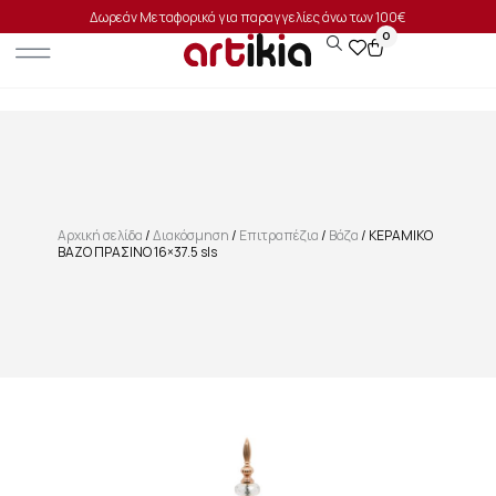
Δωρεάν Μεταφορικά για παραγγελίες άνω των 100€
0
Αρχική σελίδα
/
Διακόσμηση
/
Επιτραπέζια
/
Βάζα
/ ΚΕΡΑΜΙΚΟ
ΒΑΖΟ ΠΡΑΣΙΝΟ 16×37.5 sls
SALE