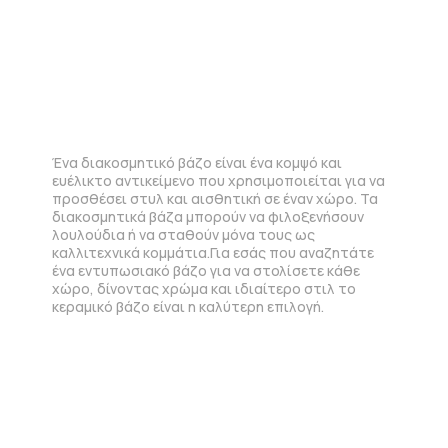
Ένα διακοσμητικό βάζο είναι ένα κομψό και
ευέλικτο αντικείμενο που χρησιμοποιείται για να
προσθέσει στυλ και αισθητική σε έναν χώρο. Τα
διακοσμητικά βάζα μπορούν να φιλοξενήσουν
λουλούδια ή να σταθούν μόνα τους ως
καλλιτεχνικά κομμάτια.Για εσάς που αναζητάτε
ένα εντυπωσιακό βάζο για να στολίσετε κάθε
χώρο, δίνοντας χρώμα και ιδιαίτερο στιλ το
κεραμικό βάζο είναι η καλύτερη επιλογή.