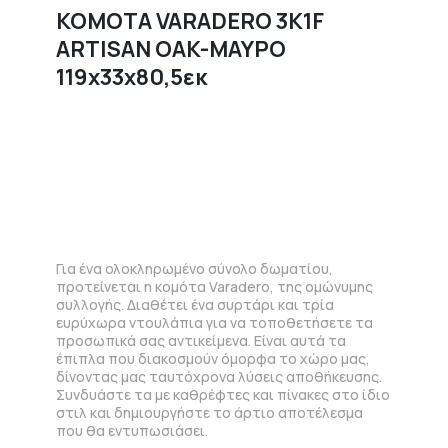
ΚΟΜΟΤΑ VARADERO 3K1F
ARTISAN OAK-ΜΑΥΡΟ
119x33x80,5εκ
Για ένα ολοκληρωμένο σύνολο δωματίου,
προτείνεται η κομότα Varadero, της ομώνυμης
συλλογής. Διαθέτει ένα συρτάρι και τρία
ευρύχωρα ντουλάπια για να τοποθετήσετε τα
προσωπικά σας αντικείμενα. Είναι αυτά τα
έπιπλα που διακοσμούν όμορφα το χώρο μας,
δίνοντας μας ταυτόχρονα λύσεις αποθήκευσης.
Συνδυάστε τα με καθρέφτες και πίνακες στο ίδιο
στιλ και δημιουργήστε το άρτιο αποτέλεσμα
που θα εντυπωσιάσει.