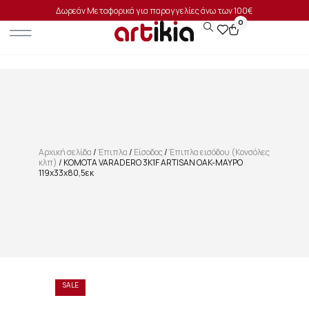
Δωρεάν Μεταφορικά για παραγγελίες άνω των 100€
0
Αρχική σελίδα
/
Έπιπλα
/
Είσοδος
/
Έπιπλα εισόδου (Κονσόλες
κλπ)
/ ΚΟΜΟΤΑ VARADERO 3K1F ARTISAN OAK-ΜΑΥΡΟ
119x33x80,5εκ
SALE