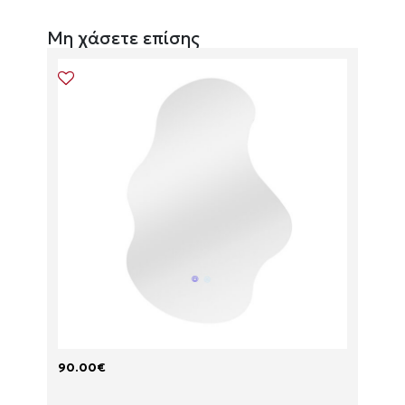
Μη χάσετε επίσης
90.00
€
95.0
I
I
L
L