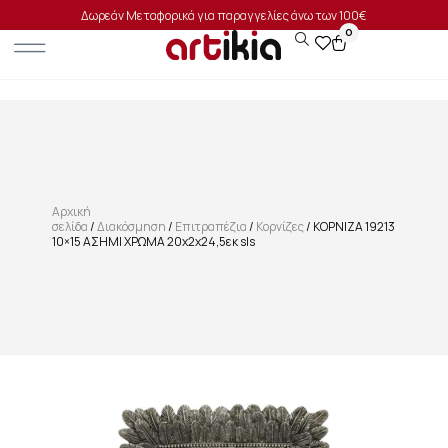
Δωρεάν Μεταφορικά για παραγγελίες άνω των 100€
0
Αρχική
σελίδα
/
Διακόσμηση
/
Επιτραπέζια
/
Κορνίζες
/ ΚΟΡΝΙΖΑ 19213
10×15 ΑΣΗΜΙ ΧΡΩΜΑ 20x2x24,5εκ sls
SALE