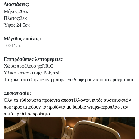
Διαστάσεις:
Μήκος:20εκ
Πλάτος:2εκ
Ύψος:24.5εκ
Μέγεθος εικόνας:
10×15εκ
Επιπρόσθετες λεπτομέρειες
Χώρα προέλευσης:P.R.C
Υλικό κατασκευής: Polyresin
Τα χρώματα στην οθόνη μπορεί να διαφέρουν απο τα πραγματικά.
Συσκευασία:
Όλα τα εύθραυστα προϊόντα αποστέλλονται εντός συσκευασιών
που προστατεύουν τα προϊόντα με bubble wraps/αεροπλάστ αν
αυτό κριθεί απαραίτητο.