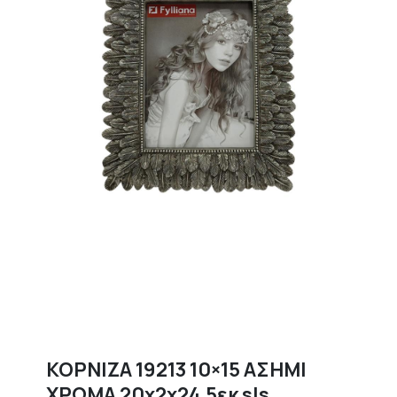
ΚΟΡΝΙΖΑ 19213 10×15 ΑΣΗΜΙ
ΧΡΩΜΑ 20x2x24,5εκ sls