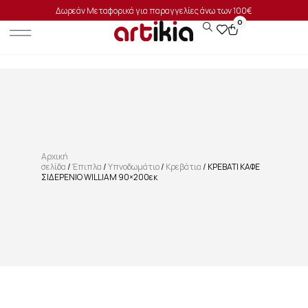
Δωρεάν Μεταφορικά για παραγγελίες άνω των 100€
0
Αρχική
σελίδα
/
Έπιπλα
/
Υπνοδωμάτιο
/
Κρεβάτια
/ ΚΡΕΒΑΤΙ ΚΑΦΕ
ΣΙΔΕΡΕΝΙΟ WILLIAM 90×200εκ