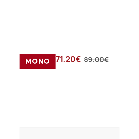
71.20
€
89.00
€
ΜΟΝΟ