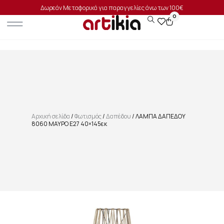
Δωρεάν Μεταφορικά για παραγγελίες άνω των 100€
0
Αρχική σελίδα
/
Φωτισμός
/
Δαπέδου
/ ΛΑΜΠΑ ΔΑΠΕΔΟΥ
8060 ΜΑΥΡΟ E27 40×145εκ
SALE