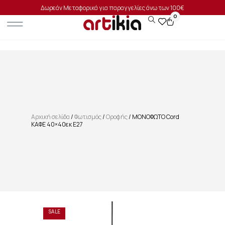
Δωρεάν Μεταφορικά για παραγγελίες άνω των 100€
0
Αρχική σελίδα
/
Φωτισμός
/
Οροφής
/ ΜΟΝΟΦΩΤΟ Cord
ΚΑΦΕ 40×40εκ E27
SALE