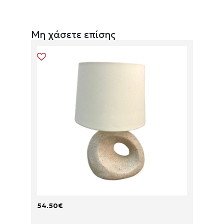
Μη χάσετε επίσης
54.50
€
66.90
S
T
H
E