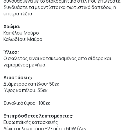
συνδυασμένα με το διακοσμητικό στιλ που επιλέξατε.
Συνδυάστε τα με αντίστοιχα φωτιστικά δαπέδου, ή
επιτραπέζια
Χρώμα:
Καπέλου:Μαύρο
Καλωδίου: Μαύρο
Ύλικο:
Ο σκελετός ειναι κατσκευασμένος απο σίδερο και
γεμισμένος με νήμα.
Διαστάσεις:
Διάμετρος καπέλου: 50εκ
Ύψος καπέλου: 35εκ
Συνολικό ύψος: 100εκ
Επιπρόσθετες λεπτομέρειες:
Ευρωπαϊκής κατασκευής
Δέχεται λαμπτήρα Ε27 μέχρι 60W (Δεν