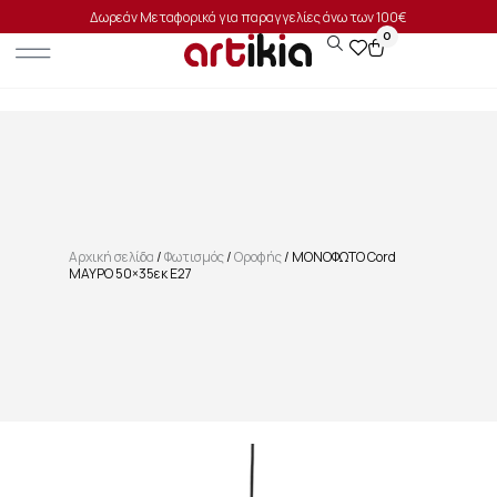
Δωρεάν Μεταφορικά για παραγγελίες άνω των 100€
0
Αρχική σελίδα
/
Φωτισμός
/
Οροφής
/ ΜΟΝΟΦΩΤΟ Cord
ΜΑΥΡΟ 50×35εκ E27
SALE