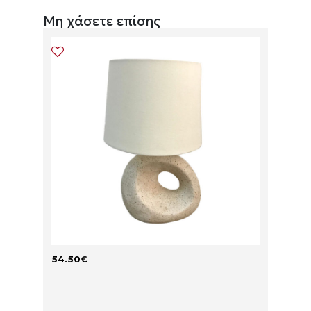
Μη χάσετε επίσης
54.50
€
66.90
S
T
H
E
A
R
D
R