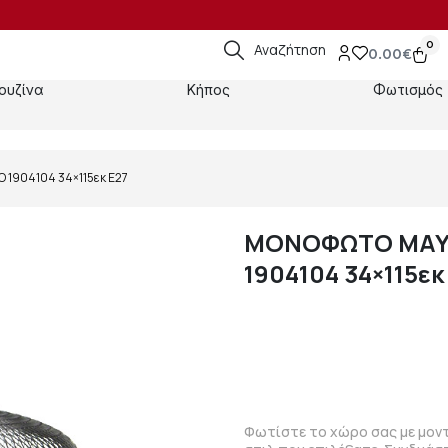
0
Αναζήτηση
0.00
€
ουζίνα
Κήπος
Φωτισμός
1904104 34×115εκ Ε27
ΜΟΝΟΦΩΤΟ ΜΑΥΡ
1904104 34×115εκ
Φωτίστε το χώρο σας με μον