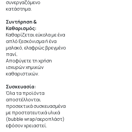
συνεργαζόμενο
κατάστημα.
Συντήρηση &
Καθαρισμός:
Καθαρίζεται εύκολα με ένα
απλό ξεσκόνισμα ή ένα
μαλακό, ελαφρώς βρεγμένο
πανί.
Αποφύγετε τη χρήση
ισχυρών χημικών
καθαριστικών.
Συσκευασία:
Όλα τα προϊόντα
αποστέλλονται
προσεκτικά συσκευασμένα
με προστατευτικά υλικά
(bubble wrap/αεροπλάστ)
εφόσον χρειαστεί.