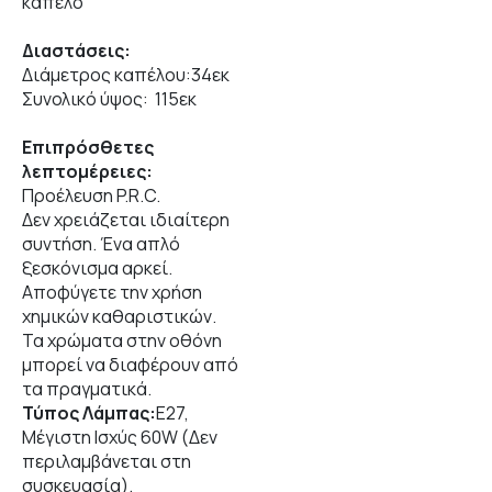
καπέλο
Διαστάσεις:
Διάμετρος καπέλου:34εκ
Συνολικό ύψος: 115εκ
Επιπρόσθετες
λεπτομέρειες:
Προέλευση P.R.C.
Δεν χρειάζεται ιδιαίτερη
συντήση. Ένα απλό
ξεσκόνισμα αρκεί.
Αποφύγετε την χρήση
χημικών καθαριστικών.
Τα χρώματα στην οθόνη
μπορεί να διαφέρουν από
τα πραγματικά.
Τύπος Λάμπας:
Ε27,
Μέγιστη Ισχύς 60W (Δεν
περιλαμβάνεται στη
συσκευασία).