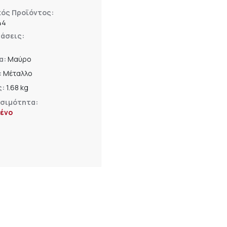
κός Προϊόντος:
44
άσεις:
α:
Μαύρο
:
Μέταλλο
ς:
1.68 kg
εσιμότητα:
ένο