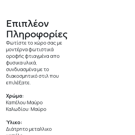
Επιπλέον
Πληροφορίες
Φωτίστε το χώρο σας με
μοντέρνα φωτιστικά
οροφής φτιαγμένα απο
φυσικα υλικά,
συνδυασμένα με το
διακοσμητικό στιλ που
επιλέξατε.
Χρώμα:
Καπέλου:Μαύρο
Καλωδίου: Μαύρο
Ύλικο:
Διάτρητο μεταλλικο