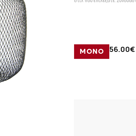
στιλ που επιλέξατε. Συνδυάσ
56.00
€
ΜΟΝΟ