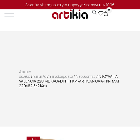
Δωρεάν Μεταφορικά για παραγγελίες άνω των 100€
0
Αρχική
σελίδα
/
Έπιπλα
/
Υπνοδωμάτιο
/
Ντουλάπες
/ ΝΤΟΥΛΑΠΑ
VALENCIA 220 ΜΕ ΚΑΘΡΕΦΤΗ ΓΚΡΙ-ARTISAN OAK-ΓΚΡΙ ΜΑΤ
220×62.5×214εκ
SALE