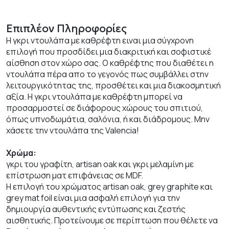
Επιπλέον Πληροφορίες
Η γκρι ντουλάπα με καθρέφτη ειναι μια σύγχρονη
επιλογή που προσδίδει μια διακριτική και σοφιστικέ
αίσθηση στον χώρο σας. Ο καθρέφτης που διαθέτει η
ντουλάπα πέρα απο το γεγονός πως συμβάλλει στην
λειτουργικότητας της, προσθέτει και μια διακοσμητική
αξία. Η γκρι ντουλάπα με καθρέφτη μπορεί να
προσαρμοστεί σε διάφορους χώρους του σπιτιού,
όπως υπνοδωμάτια, σαλόνια, ή και διάδρομους. Μην
χάσετε την ντουλάπα της Valencia!
Χρώμα:
γκρι του γραφίτη, artisan oak και γκρι μελαμίνη με
επίστρωση ματ επιφάνειας σε MDF.
Η επιλογή του χρώματος artisan oak, grey graphite και
grey mat foil είναι μια ασφαλή επιλογή για την
δημιουργία αυθεντικής εντύπωσης και ζεστής
αισθητικής. Προτείνουμε σε περίπτωση που θέλετε να