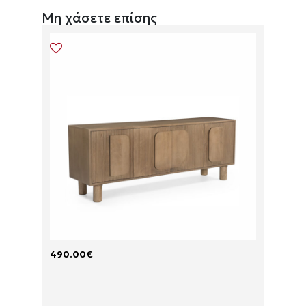
Μη χάσετε επίσης
490.00
€
175.00
P
P
A
A
R
R
A
A