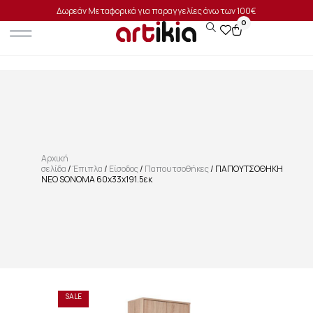
Δωρεάν Μεταφορικά για παραγγελίες άνω των 100€
0
Αρχική
σελίδα
/
Έπιπλα
/
Είσοδος
/
Παπουτσοθήκες
/ ΠΑΠΟΥΤΣΟΘΗΚΗ
NEO SONOMA 60x33x191.5εκ
SALE