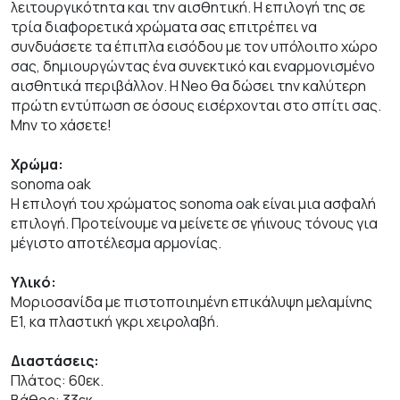
λειτουργικότητα και την αισθητική. Η επιλογή της σε
τρία διαφορετικά χρώματα σας επιτρέπει να
συνδυάσετε τα έπιπλα εισόδου με τον υπόλοιπο χώρο
σας, δημιουργώντας ένα συνεκτικό και εναρμονισμένο
αισθητικά περιβάλλον. Η Neo θα δώσει την καλύτερη
πρώτη εντύπωση σε όσους εισέρχονται στο σπίτι σας.
Μην το χάσετε!
Χρώμα:
sonoma oak
Η επιλογή του χρώματος sonoma oak είναι μια ασφαλή
επιλογή. Προτείνουμε να μείνετε σε γήινους τόνους για
μέγιστο αποτέλεσμα αρμονίας.
Υλικό:
Μοριοσανίδα με πιστοποιημένη επικάλυψη μελαμίνης
Ε1, κα πλαστική γκρι χειρολαβή.
Διαστάσεις:
Πλάτος: 60εκ.
Βάθος: 33εκ.