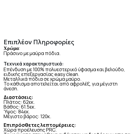
Επιπλέον Πληροφορίες
:
Χρώμα
Πράσινο με μαύρα πόδια.
Τεχνικά χαρακτηριστικά:
Επένδυση με 100% πολυεστερικό ύφασμα και βελούδο,
ειδικής επεξεργασίας
easy clean
.
Μεταλλικά πόδια σε χρώμα μαύρο.
Το κάθισμα αποτελείται από αφρολέξ, για μέγιστη
άνεση.
Διαστάσεις:
Πλάτος: 62εκ.
Βάθος: 61.5εκ.
Ύψος: 84εκ.
Μέγιστο βάρος: 120κ.
Επιπρόσθετες λεπτομέρειες:
Χώρα προέλευσης PRC.