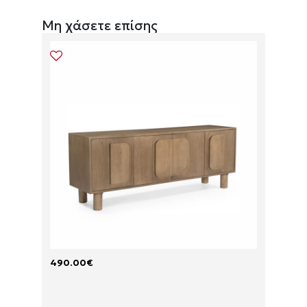
Μη χάσετε επίσης
490.00
€
175.00
P
P
A
A
R
R