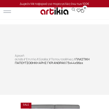
Δωρεάν Μεταφορικά για παραγγελίες άνω των 100€
0
Αρχική
σελίδα
/
Έπιπλα
/
Είσοδος
/
Παπουτσοθήκες
/ ΠΛΑΣΤΙΚΗ
ΠΑΠΟΥΤΣΟΘΗΚΗ ΑΡΗΣ ΓΚΡΙ ΑΝΘΡΑΚΙ 73x44x96εκ
SALE