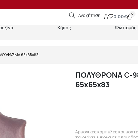
0
Αναζήτηση
0.00
€
ουζίνα
Κήπος
Φωτισμός
ΗΛΟ ΥΦΑΣΜΑ 65x65x83
ΠΟΛΥΘΡΟΝΑ C-9
65x65x83
Αρμονικές καμπύλες και μοντ
ταιριάξει εύκολα σε οποιοδή