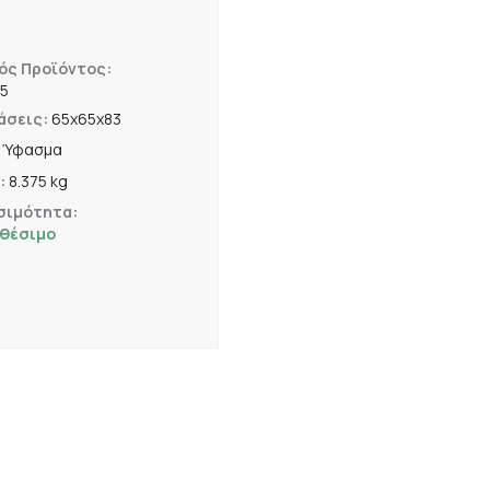
ός Προϊόντος:
75
άσεις:
65x65x83
:
Ύφασμα
:
8.375 kg
σιμότητα:
αθέσιμο