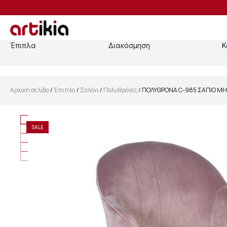
Έπιπλα
Διακόσμηση
Κ
Αρχική σελίδα
/
Έπιπλα
/
Σαλόνι
/
Πολυθρόνες
/ ΠΟΛΥΘΡΟΝΑ C-985 ΣΑΠΙΟ Μ
SALE