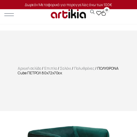
Δωρεάν Μεταφορικά για παραγγελίες άνω των 100€
0
Αρχική σελίδα
/
Έπιπλα
/
Σαλόνι
/
Πολυθρόνες
/ ΠΟΛΥΘΡΟΝΑ
Cube ΠΕΤΡΟΛ 80x72x70εκ