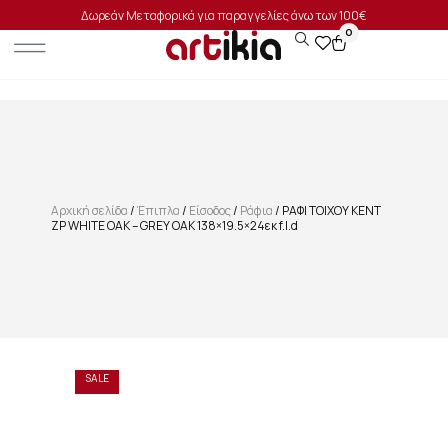
Δωρεάν Μεταφορικά για παραγγελίες άνω των 100€
0
Αρχική σελίδα
/
Έπιπλα
/
Είσοδος
/
Ράφια
/ ΡΑΦΙ ΤΟΙΧΟΥ KENT
ZP WHITE OAK – GREY OAK 138×19.5×24εκ f.l.d
SALE