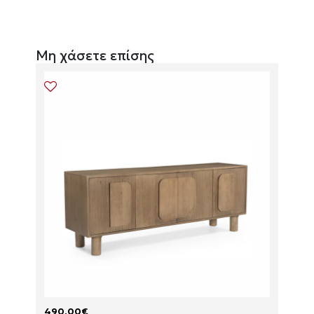
Μη χάσετε επίσης
490.00
€
175.0
P
P