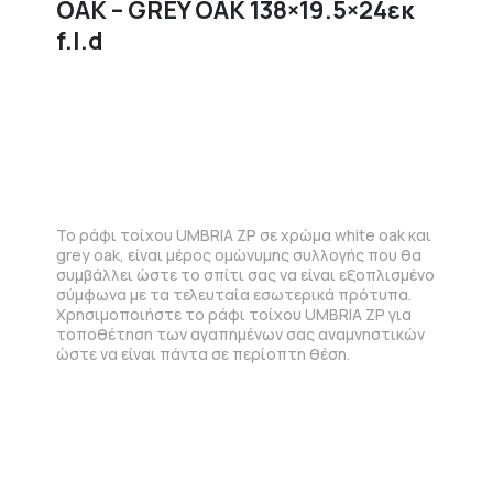
OAK – GREY OAK 138×19.5×24εκ
f.l.d
Το ράφι τοίχου UMBRIA ZP σε χρώμα white oak και
grey oak, είναι μέρος ομώνυμης συλλογής που θα
συμβάλλει ώστε το σπίτι σας να είναι εξοπλισμένο
σύμφωνα με τα τελευταία εσωτερικά πρότυπα.
Χρησιμοποιήστε το ράφι τοίχου UMBRIA ZP για
τοποθέτηση των αγαπημένων σας αναμνηστικών
ώστε να είναι πάντα σε περίοπτη θέση.