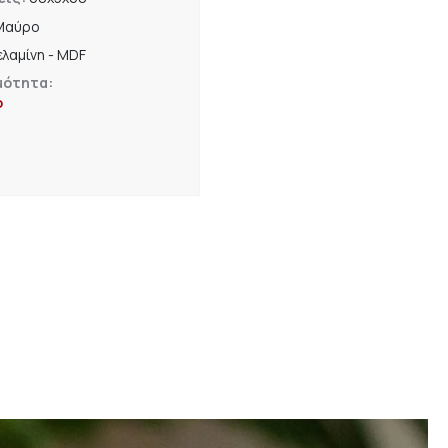
Μαύρο
λαμίνη - MDF
μότητα:
ο