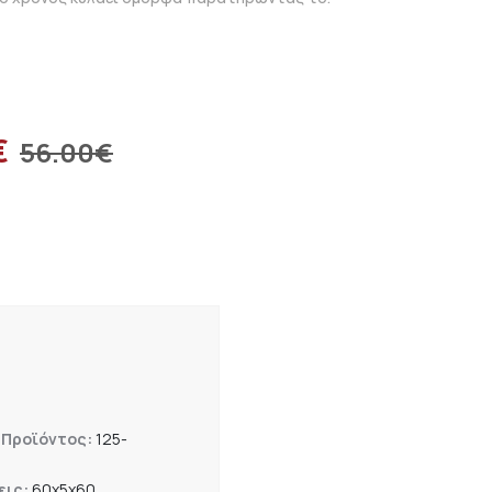
€
56.00
€
 Προϊόντος:
125-
εις:
60x5x60