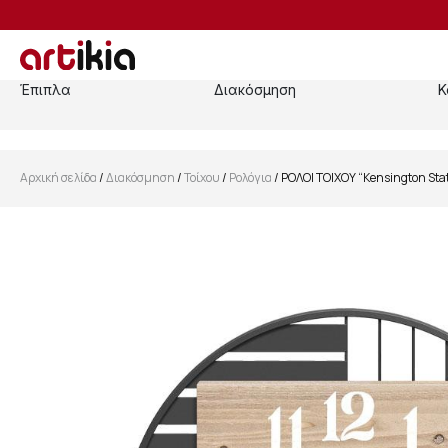
Έπιπλα
Διακόσμηση
Κ
Αρχική σελίδα
/
Διακόσμηση
/
Τοίχου
/
Ρολόγια
/ ΡΟΛΟΙ ΤΟΙΧΟΥ “Kensington St
SALE