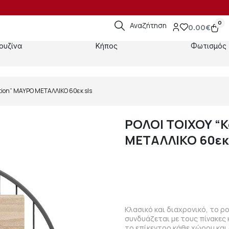
0
Αναζήτηση
0.00
€
ουζίνα
Κήπος
Φωτισμός
ation” ΜΑΥΡΟ ΜΕΤΑΛΛΙΚΟ 60εκ sls
ΡΟΛΟΙ ΤΟΙΧΟΥ “K
ΜΕΤΑΛΛΙΚΟ 60εκ 
Κλασικό και διαχρονικό, το ρο
συνδυάζεται με τους πίνακες 
το επίκεντρο κάθε χώρου και