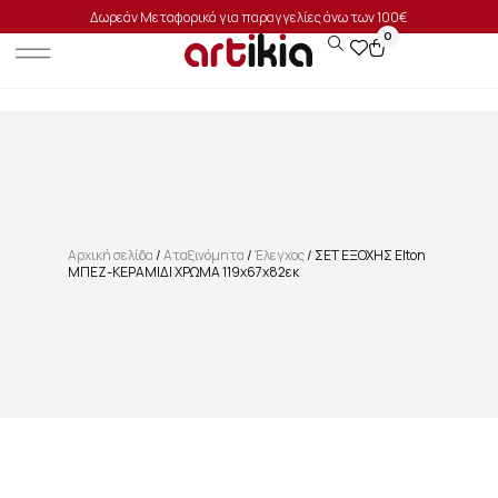
Δωρεάν Μεταφορικά για παραγγελίες άνω των 100€
0
Αρχική σελίδα
/
Αταξινόμητα
/
Έλεγχος
/ ΣΕΤ ΕΞΟΧΗΣ Elton
ΜΠΕΖ-ΚΕΡΑΜΙΔΙ ΧΡΩΜΑ 119x67x82εκ