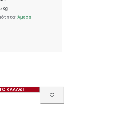
.5 kg
μότητα:
Άμεσα
ΤΟ ΚΑΛΑΘΙ