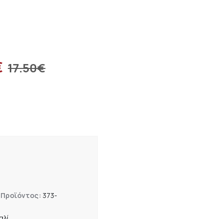
€
17.50
€
 Προϊόντος:
373-
αλί