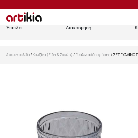
Έπιπλα
Διακόσμηση
Κ
Αρχική σελίδα
/
Κουζίνα (Είδη & Σκεύη)
/
Γυάλινα είδη χρήσης
/ ΣΕΤ ΓΥΑΛΙΝΟ 
SALE