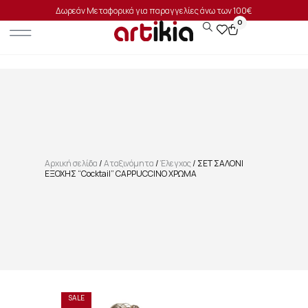
Δωρεάν Μεταφορικά για παραγγελίες άνω των 100€
0
Αρχική σελίδα
/
Αταξινόμητα
/
Έλεγχος
/ ΣΕΤ ΣΑΛΟΝΙ
ΕΞΟΧΗΣ “Cocktail” CAPPUCCINO ΧΡΩΜΑ
SALE