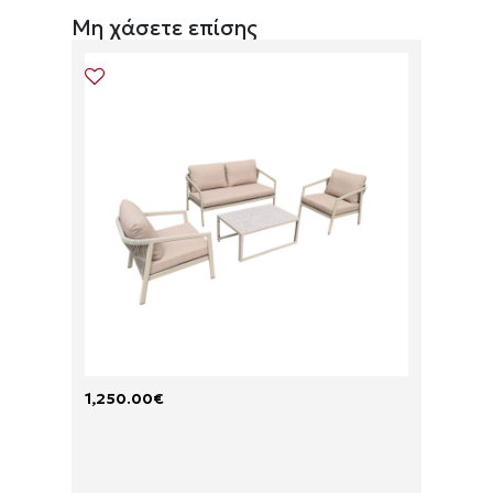
Μη χάσετε επίσης
1,250.00
€
1,600.
M
C
A
O
R
R
E
D