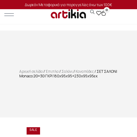
Δωρεάν Μεταφορικά για παραγγελίες άνω των 100€
0
Αρχική σελίδα
/
Έπιπλα
/
Σαλόνι
/
Καναπέδες
/ ΣΕΤ ΣΑΛΟΝΙ
Monaco 2Θ+3Θ ΓΚΡΙ 180x95x95+230x95x95εκ
SALE