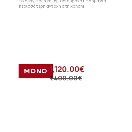
το easy clean και ημιαδιάβροχο ύφασμα για
περισσότερη αντοχή στη χρήση!
1,120.00
€
ΜΟΝΟ
1,400.00
€