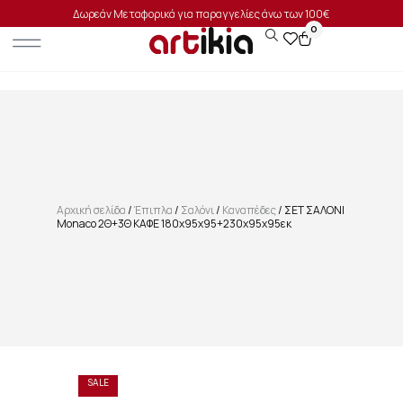
Δωρεάν Μεταφορικά για παραγγελίες άνω των 100€
0
Αρχική σελίδα
/
Έπιπλα
/
Σαλόνι
/
Καναπέδες
/ ΣΕΤ ΣΑΛΟΝΙ
Monaco 2Θ+3Θ ΚΑΦΕ 180x95x95+230x95x95εκ
SALE