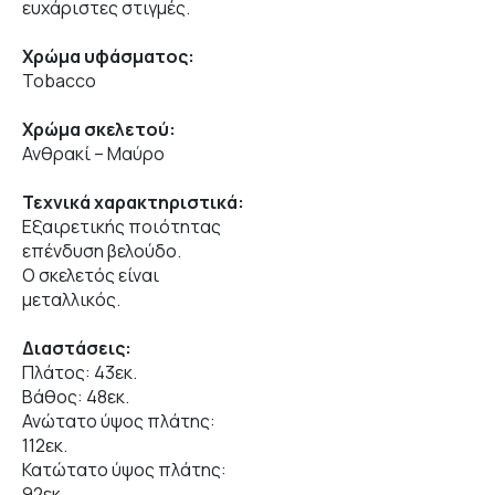
ευχάριστες στιγμές.
Χρώμα υφάσματος:
Tobacco
Χρώμα σκελετού:
Ανθρακί – Μαύρο
Τεχνικά χαρακτηριστικά:
Εξαιρετικής ποιότητας
επένδυση βελούδο.
Ο σκελετός είναι
μεταλλικός.
Διαστάσεις:
Πλάτος: 43εκ.
Βάθος: 48εκ.
Ανώτατο ύψος πλάτης:
112εκ.
Κατώτατο ύψος πλάτης:
92εκ.