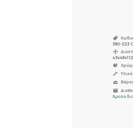
Κωδι
380-223-
Διαστ
43x48x11
Χρώμ
Υλικό
Βάρο
Διαθ
Άμεσα δι