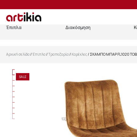
Έπιπλα
Διακόσμηση
Κ
Αρχική σελίδα
/
Έπιπλα
/
Τραπεζαρία
/
Καρέκλες
/ ΣΚΑΜΠΟ ΜΠΑΡ FL1020 TOB
SALE