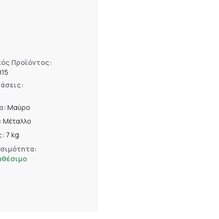
κός Προϊόντος:
015
άσεις:
2
α:
Μαύρο
:
Μέταλλο
ς:
7 kg
εσιμότητα:
αθέσιμο